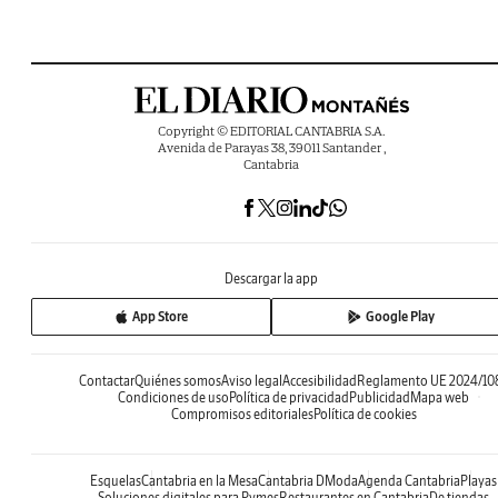
Copyright © EDITORIAL CANTABRIA S.A.
Avenida de Parayas 38, 39011 Santander ,
Cantabria
Descargar la app
App Store
Google Play
Contactar
Quiénes somos
Aviso legal
Accesibilidad
Reglamento UE 2024/10
Condiciones de uso
Política de privacidad
Publicidad
Mapa web
Compromisos editoriales
Política de cookies
Esquelas
Cantabria en la Mesa
Cantabria DModa
Agenda Cantabria
Playas
Soluciones digitales para Pymes
Restaurantes en Cantabria
De tiendas