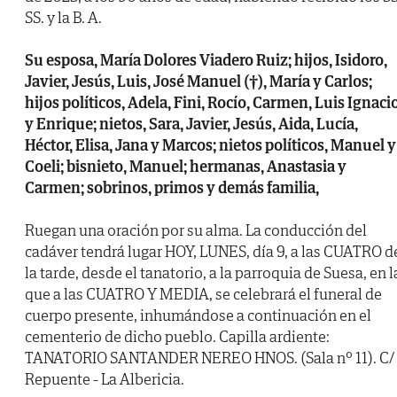
SS. y la B. A.
Su esposa, María Dolores Viadero Ruiz; hijos, Isidoro,
Javier, Jesús, Luis, José Manuel (†), María y Carlos;
hijos políticos, Adela, Fini, Rocío, Carmen, Luis Ignaci
y Enrique; nietos, Sara, Javier, Jesús, Aida, Lucía,
Héctor, Elisa, Jana y Marcos; nietos políticos, Manuel y
Coeli; bisnieto, Manuel; hermanas, Anastasia y
Carmen; sobrinos, primos y demás familia,
Ruegan una oración por su alma. La conducción del
cadáver tendrá lugar HOY, LUNES, día 9, a las CUATRO d
la tarde, desde el tanatorio, a la parroquia de Suesa, en l
que a las CUATRO Y MEDIA, se celebrará el funeral de
cuerpo presente, inhumándose a continuación en el
cementerio de dicho pueblo. Capilla ardiente:
TANATORIO SANTANDER NEREO HNOS. (Sala nº 11). C/
Repuente - La Albericia.