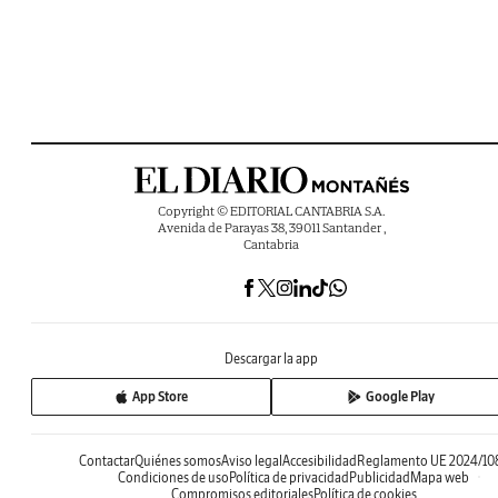
Copyright © EDITORIAL CANTABRIA S.A.
Avenida de Parayas 38, 39011 Santander ,
Cantabria
Descargar la app
App Store
Google Play
Contactar
Quiénes somos
Aviso legal
Accesibilidad
Reglamento UE 2024/10
Condiciones de uso
Política de privacidad
Publicidad
Mapa web
Compromisos editoriales
Política de cookies