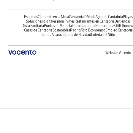
Esquelas
Cantabria en la Mesa
Cantabria DModa
Agenda Cantabria
Playas
Soluciones digitales para Pymes
Restaurantes en Cantabria
De tiendas
Guía Sanitaria
Puntos de Venta
Talento Cantabria
Hemeroteca
STARTinnov
Casas de Cantabria
Sostenibles
Racing
Foro Económico
Empleo Cantabria
Carlos Alcaraz
Lotería de Navidad
Lotería del Niño
Webs de Vocento