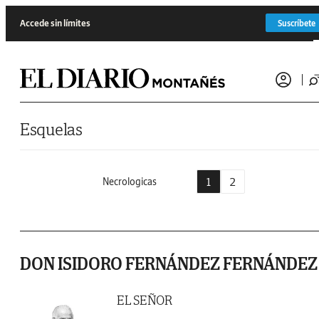
Saltar al contenido
Accede sin límites
Suscríbete
Esquelas
1
2
Necrologicas
DON ISIDORO FERNÁNDEZ FERNÁNDEZ
EL SEÑOR