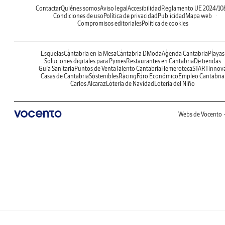
Contactar
Quiénes somos
Aviso legal
Accesibilidad
Reglamento UE 2024/10
Condiciones de uso
Política de privacidad
Publicidad
Mapa web
Compromisos editoriales
Política de cookies
Esquelas
Cantabria en la Mesa
Cantabria DModa
Agenda Cantabria
Playas
Soluciones digitales para Pymes
Restaurantes en Cantabria
De tiendas
Guía Sanitaria
Puntos de Venta
Talento Cantabria
Hemeroteca
STARTinnov
Casas de Cantabria
Sostenibles
Racing
Foro Económico
Empleo Cantabria
Carlos Alcaraz
Lotería de Navidad
Lotería del Niño
Webs de Vocento