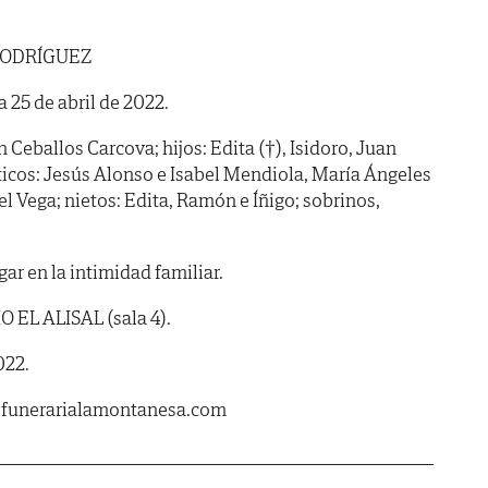
RODRÍGUEZ
ía 25 de abril de 2022.
Ceballos Carcova; hijos: Edita (†), Isidoro, Juan
icos: Jesús Alonso e Isabel Mendiola, María Ángeles
el Vega; nietos: Edita, Ramón e Íñigo; sobrinos,
gar en la intimidad familiar.
O EL ALISAL (sala 4).
022.
.funerarialamontanesa.com