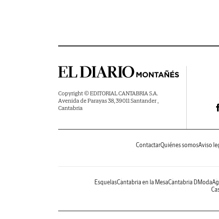
Copyright © EDITORIAL CANTABRIA S.A.
Avenida de Parayas 38, 39011 Santander ,
Cantabria
Contactar
Quiénes somos
Aviso le
Esquelas
Cantabria en la Mesa
Cantabria DModa
Ag
Cas