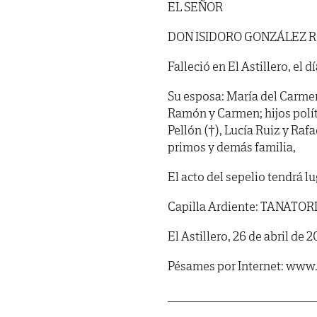
EL SEÑOR
DON ISIDORO GONZÁLEZ 
Falleció en El Astillero, el d
Su esposa: María del Carmen 
Ramón y Carmen; hijos polít
Pellón (†), Lucía Ruiz y Rafa
primos y demás familia,
El acto del sepelio tendrá lu
Capilla Ardiente: TANATORI
El Astillero, 26 de abril de 2
Pésames por Internet: www