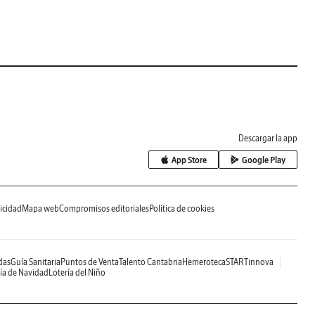
Descargar la app
App Store
Google Play
icidad
Mapa web
Compromisos editoriales
Política de cookies
das
Guía Sanitaria
Puntos de Venta
Talento Cantabria
Hemeroteca
STARTinnova
ía de Navidad
Lotería del Niño