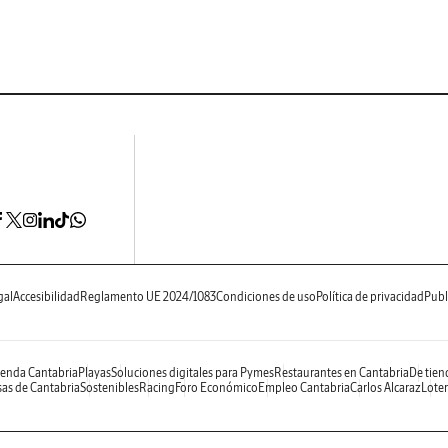
gal
Accesibilidad
Reglamento UE 2024/1083
Condiciones de uso
Política de privacidad
Publ
enda Cantabria
Playas
Soluciones digitales para Pymes
Restaurantes en Cantabria
De tien
as de Cantabria
Sostenibles
Racing
Foro Económico
Empleo Cantabria
Carlos Alcaraz
Loter