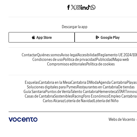
Descargar la app
App Store
Google Play
Contactar
Quiénes somos
Aviso legal
Accesibilidad
Reglamento UE 2024/10
Condiciones de uso
Política de privacidad
Publicidad
Mapa web
Compromisos editoriales
Política de cookies
Esquelas
Cantabria en la Mesa
Cantabria DModa
Agenda Cantabria
Playas
Soluciones digitales para Pymes
Restaurantes en Cantabria
De tiendas
Guía Sanitaria
Puntos de Venta
Talento Cantabria
Hemeroteca
STARTinnov
Casas de Cantabria
Sostenibles
Racing
Foro Económico
Empleo Cantabria
Carlos Alcaraz
Lotería de Navidad
Lotería del Niño
Webs de Vocento