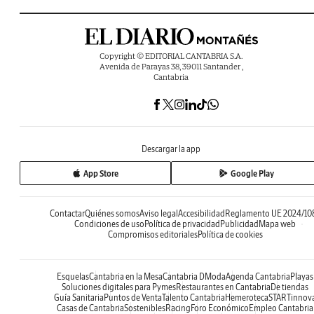
Copyright © EDITORIAL CANTABRIA S.A.
Avenida de Parayas 38, 39011 Santander ,
Cantabria
Descargar la app
App Store
Google Play
Contactar
Quiénes somos
Aviso legal
Accesibilidad
Reglamento UE 2024/10
Condiciones de uso
Política de privacidad
Publicidad
Mapa web
Compromisos editoriales
Política de cookies
Esquelas
Cantabria en la Mesa
Cantabria DModa
Agenda Cantabria
Playas
Soluciones digitales para Pymes
Restaurantes en Cantabria
De tiendas
Guía Sanitaria
Puntos de Venta
Talento Cantabria
Hemeroteca
STARTinnov
Casas de Cantabria
Sostenibles
Racing
Foro Económico
Empleo Cantabria