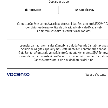
Descargar la app
App Store
Google Play
Contactar
Quiénes somos
Aviso legal
Accesibilidad
Reglamento UE 2024/10
Condiciones de uso
Política de privacidad
Publicidad
Mapa web
Compromisos editoriales
Política de cookies
Esquelas
Cantabria en la Mesa
Cantabria DModa
Agenda Cantabria
Playas
Soluciones digitales para Pymes
Restaurantes en Cantabria
De tiendas
Guía Sanitaria
Puntos de Venta
Talento Cantabria
Hemeroteca
STARTinnov
Casas de Cantabria
Sostenibles
Racing
Foro Económico
Empleo Cantabria
Carlos Alcaraz
Lotería de Navidad
Lotería del Niño
Webs de Vocento