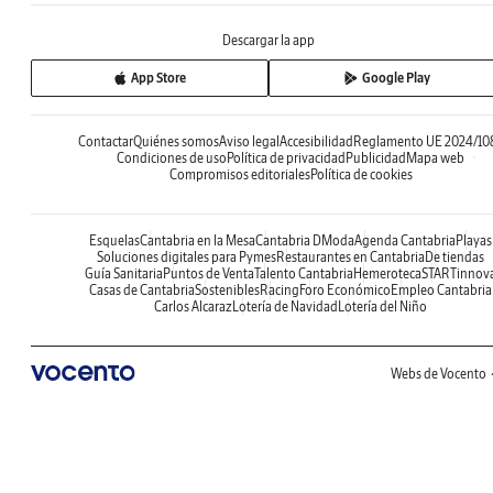
Descargar la app
App Store
Google Play
Contactar
Quiénes somos
Aviso legal
Accesibilidad
Reglamento UE 2024/10
Condiciones de uso
Política de privacidad
Publicidad
Mapa web
Compromisos editoriales
Política de cookies
Esquelas
Cantabria en la Mesa
Cantabria DModa
Agenda Cantabria
Playas
Soluciones digitales para Pymes
Restaurantes en Cantabria
De tiendas
Guía Sanitaria
Puntos de Venta
Talento Cantabria
Hemeroteca
STARTinnov
Casas de Cantabria
Sostenibles
Racing
Foro Económico
Empleo Cantabria
Carlos Alcaraz
Lotería de Navidad
Lotería del Niño
Webs de Vocento