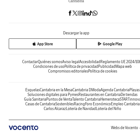
Cantabria
Descargar la app
App Store
Google Play
Contactar
Quiénes somos
Aviso legal
Accesibilidad
Reglamento UE 2024/10
Condiciones de uso
Política de privacidad
Publicidad
Mapa web
Compromisos editoriales
Política de cookies
Esquelas
Cantabria en la Mesa
Cantabria DModa
Agenda Cantabria
Playas
Soluciones digitales para Pymes
Restaurantes en Cantabria
De tiendas
Guía Sanitaria
Puntos de Venta
Talento Cantabria
Hemeroteca
STARTinnov
Casas de Cantabria
Sostenibles
Racing
Foro Económico
Empleo Cantabria
Carlos Alcaraz
Lotería de Navidad
Lotería del Niño
Webs de Vocento