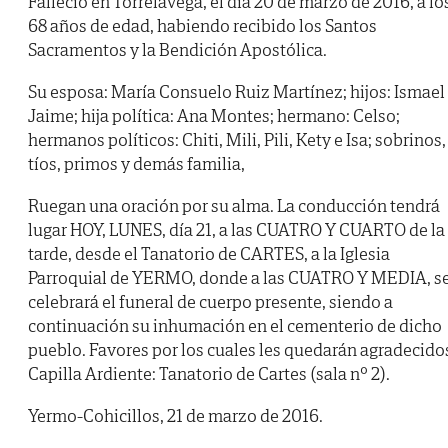
Falleció en Torrelavega, el día 20 de marzo de 2016, a lo
68 años de edad, habiendo recibido los Santos
Sacramentos y la Bendición Apostólica.
Su esposa: María Consuelo Ruiz Martínez; hijos: Ismael
Jaime; hija política: Ana Montes; hermano: Celso;
hermanos políticos: Chiti, Mili, Pili, Kety e Isa; sobrinos,
tíos, primos y demás familia,
Ruegan una oración por su alma. La conducción tendrá
lugar HOY, LUNES, día 21, a las CUATRO Y CUARTO de la
tarde, desde el Tanatorio de CARTES, a la Iglesia
Parroquial de YERMO, donde a las CUATRO Y MEDIA, s
celebrará el funeral de cuerpo presente, siendo a
continuación su inhumación en el cementerio de dicho
pueblo. Favores por los cuales les quedarán agradecido
Capilla Ardiente: Tanatorio de Cartes (sala nº 2).
Yermo-Cohicillos, 21 de marzo de 2016.