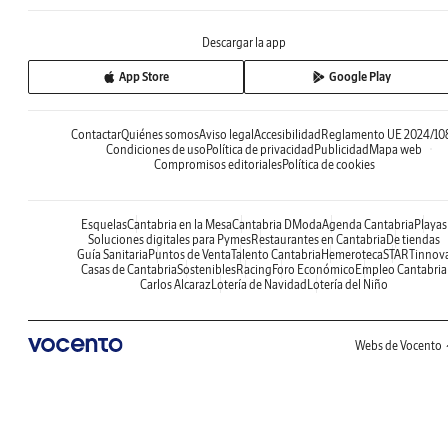
Descargar la app
App Store
Google Play
Contactar
Quiénes somos
Aviso legal
Accesibilidad
Reglamento UE 2024/10
Condiciones de uso
Política de privacidad
Publicidad
Mapa web
Compromisos editoriales
Política de cookies
Esquelas
Cantabria en la Mesa
Cantabria DModa
Agenda Cantabria
Playas
Soluciones digitales para Pymes
Restaurantes en Cantabria
De tiendas
Guía Sanitaria
Puntos de Venta
Talento Cantabria
Hemeroteca
STARTinnov
Casas de Cantabria
Sostenibles
Racing
Foro Económico
Empleo Cantabria
Carlos Alcaraz
Lotería de Navidad
Lotería del Niño
Webs de Vocento