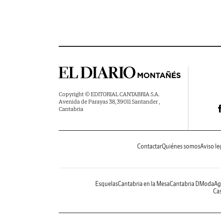
Copyright © EDITORIAL CANTABRIA S.A.
Avenida de Parayas 38, 39011 Santander ,
Cantabria
Contactar
Quiénes somos
Aviso le
Esquelas
Cantabria en la Mesa
Cantabria DModa
Ag
Cas