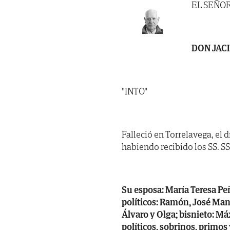
EL SEÑO
DON JAC
"INTO"
Falleció en Torrelavega, el d
habiendo recibido los SS. SS. 
Su esposa: María Teresa Peñ
políticos: Ramón, José Manu
Álvaro y Olga; bisnieto: M
políticos, sobrinos, primos