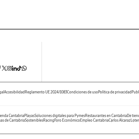
gal
Accesibilidad
Reglamento UE 2024/1083
Condiciones de uso
Política de privacidad
Publ
enda Cantabria
Playas
Soluciones digitales para Pymes
Restaurantes en Cantabria
De tien
as de Cantabria
Sostenibles
Racing
Foro Económico
Empleo Cantabria
Carlos Alcaraz
Loter