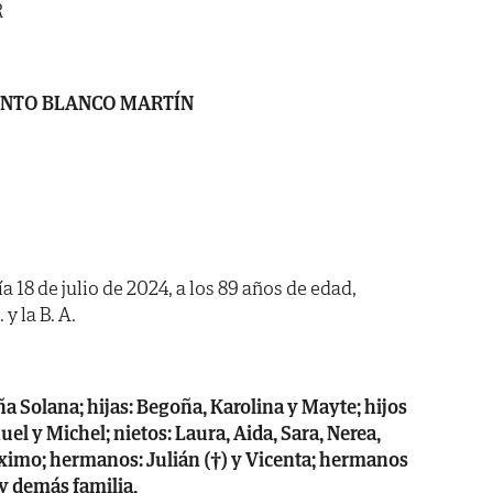
R
INTO BLANCO MARTÍN
ía 18 de julio de 2024, a los 89 años de edad,
y la B. A.
a Solana; hijas: Begoña, Karolina y Mayte; hijos
el y Michel; nietos: Laura, Aida, Sara, Nerea,
áximo; hermanos: Julián (†) y Vicenta; hermanos
 y demás familia,