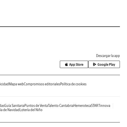
Descargar la app
App Store
Google Play
icidad
Mapa web
Compromisos editoriales
Política de cookies
das
Guía Sanitaria
Puntos de Venta
Talento Cantabria
Hemeroteca
STARTinnova
ía de Navidad
Lotería del Niño