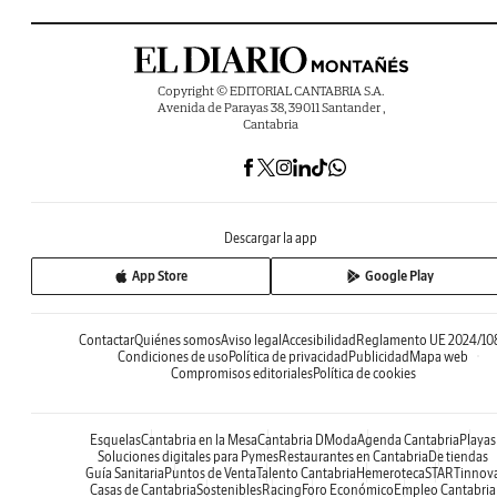
Copyright © EDITORIAL CANTABRIA S.A.
Avenida de Parayas 38, 39011 Santander ,
Cantabria
Descargar la app
App Store
Google Play
Contactar
Quiénes somos
Aviso legal
Accesibilidad
Reglamento UE 2024/10
Condiciones de uso
Política de privacidad
Publicidad
Mapa web
Compromisos editoriales
Política de cookies
Esquelas
Cantabria en la Mesa
Cantabria DModa
Agenda Cantabria
Playas
Soluciones digitales para Pymes
Restaurantes en Cantabria
De tiendas
Guía Sanitaria
Puntos de Venta
Talento Cantabria
Hemeroteca
STARTinnov
Casas de Cantabria
Sostenibles
Racing
Foro Económico
Empleo Cantabria