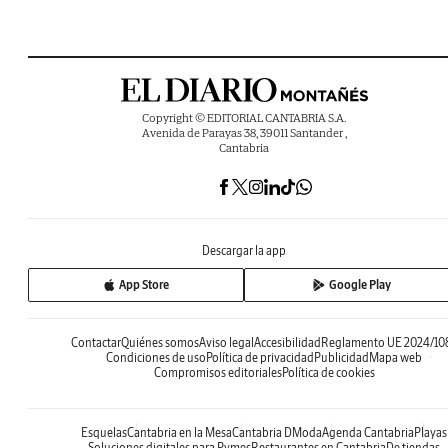
Copyright © EDITORIAL CANTABRIA S.A.
Avenida de Parayas 38, 39011 Santander ,
Cantabria
Descargar la app
App Store
Google Play
Contactar
Quiénes somos
Aviso legal
Accesibilidad
Reglamento UE 2024/10
Condiciones de uso
Política de privacidad
Publicidad
Mapa web
Compromisos editoriales
Política de cookies
Esquelas
Cantabria en la Mesa
Cantabria DModa
Agenda Cantabria
Playas
Soluciones digitales para Pymes
Restaurantes en Cantabria
De tiendas