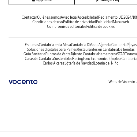
Contactar
Quiénes somos
Aviso legal
Accesibilidad
Reglamento UE 2024/10
Condiciones de uso
Política de privacidad
Publicidad
Mapa web
Compromisos editoriales
Política de cookies
Esquelas
Cantabria en la Mesa
Cantabria DModa
Agenda Cantabria
Playas
Soluciones digitales para Pymes
Restaurantes en Cantabria
De tiendas
Guía Sanitaria
Puntos de Venta
Talento Cantabria
Hemeroteca
STARTinnov
Casas de Cantabria
Sostenibles
Racing
Foro Económico
Empleo Cantabria
Carlos Alcaraz
Lotería de Navidad
Lotería del Niño
Webs de Vocento