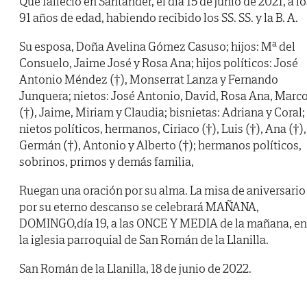
Que falleció en Santander, el día 15 de junio de 2021, a lo
91 años de edad, habiendo recibido los SS. SS. y la B. A.
Su esposa, Doña Avelina Gómez Casuso; hijos: Mª del
Consuelo, Jaime José y Rosa Ana; hijos políticos: José
Antonio Méndez (†), Monserrat Lanza y Fernando
Junquera; nietos: José Antonio, David, Rosa Ana, Marc
(†), Jaime, Miriam y Claudia; bisnietas: Adriana y Coral;
nietos políticos, hermanos, Ciriaco (†), Luis (†), Ana (†),
Germán (†), Antonio y Alberto (†); hermanos políticos,
sobrinos, primos y demás familia,
Ruegan una oración por su alma. La misa de aniversario
por su eterno descanso se celebrará MAÑANA,
DOMINGO,día 19, a las ONCE Y MEDIA de la mañana, en
la iglesia parroquial de San Román de la Llanilla.
San Román de la Llanilla, 18 de junio de 2022.