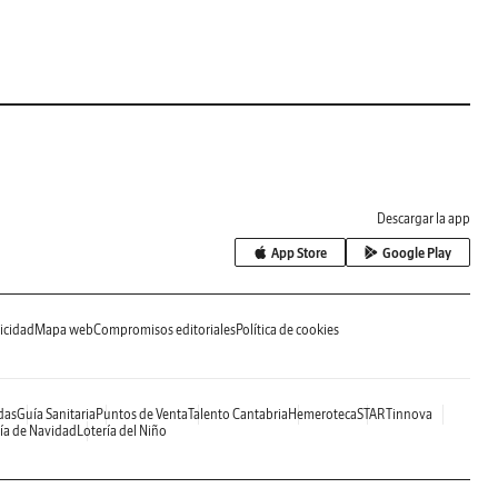
Descargar la app
App Store
Google Play
icidad
Mapa web
Compromisos editoriales
Política de cookies
das
Guía Sanitaria
Puntos de Venta
Talento Cantabria
Hemeroteca
STARTinnova
ía de Navidad
Lotería del Niño