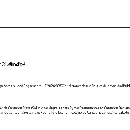
gal
Accesibilidad
Reglamento UE 2024/1083
Condiciones de uso
Política de privacidad
Publ
enda Cantabria
Playas
Soluciones digitales para Pymes
Restaurantes en Cantabria
De tien
as de Cantabria
Sostenibles
Racing
Foro Económico
Empleo Cantabria
Carlos Alcaraz
Loter