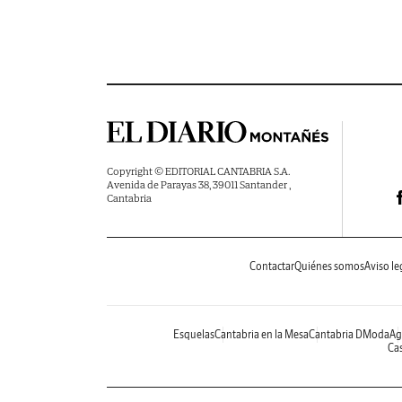
Copyright © EDITORIAL CANTABRIA S.A.
Avenida de Parayas 38, 39011 Santander ,
Cantabria
Contactar
Quiénes somos
Aviso le
Esquelas
Cantabria en la Mesa
Cantabria DModa
Ag
Cas