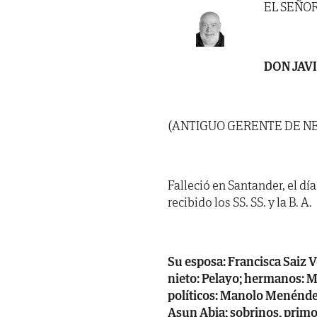
EL SEÑO
DON JAV
(ANTIGUO GERENTE DE N
Falleció en Santander, el dí
recibido los SS. SS. y la B. A.
Su esposa: Francisca Saiz V
nieto: Pelayo; hermanos: M
políticos: Manolo Menéndez
Asun Abia; sobrinos, primo