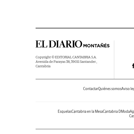
Copyright © EDITORIAL CANTABRIA S.A.
Avenida de Parayas 38, 39011 Santander ,
Cantabria
Contactar
Quiénes somos
Aviso le
Esquelas
Cantabria en la Mesa
Cantabria DModa
Ag
Cas