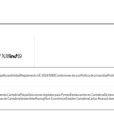
gal
Accesibilidad
Reglamento UE 2024/1083
Condiciones de uso
Política de privacidad
Publ
enda Cantabria
Playas
Soluciones digitales para Pymes
Restaurantes en Cantabria
De tien
as de Cantabria
Sostenibles
Racing
Foro Económico
Empleo Cantabria
Carlos Alcaraz
Loter