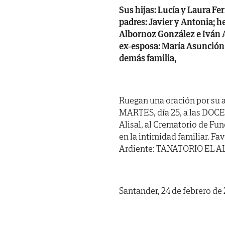
Sus hijas: Lucía y Laura Fe
padres: Javier y Antonia; 
Albornoz González e Iván A
ex-esposa: María Asunción Á
demás familia,
Ruegan una oración por su 
MARTES, día 25, a las DOC
Alisal, al Crematorio de Fu
en la intimidad familiar. Fa
Ardiente: TANATORIO EL ALI
Santander, 24 de febrero de