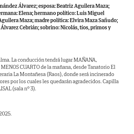
rnández Álvarez; esposa: Beatriz Aguilera Maza;
hermana: Elena; hermano político: Luis Miguel
guilera Maza; madre política: Elvira Maza Sañudo;
lvarez Cebrián; sobrino: Nicolás, tíos, primos y
alma. La conducción tendrá lugar MAÑANA,
E MENOS CUARTO de la mañana, desde Tanatorio El
neraria La Montañesa (Raos), donde será incinerado
vores por los cuales les quedarán agradecidos. Capilla
SAL (sala nº 3).
 2025.