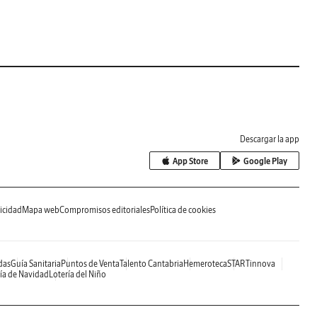
Descargar la app
App Store
Google Play
icidad
Mapa web
Compromisos editoriales
Política de cookies
das
Guía Sanitaria
Puntos de Venta
Talento Cantabria
Hemeroteca
STARTinnova
ía de Navidad
Lotería del Niño