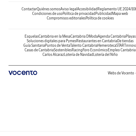
Contactar
Quiénes somos
Aviso legal
Accesibilidad
Reglamento UE 2024/10
Condiciones de uso
Política de privacidad
Publicidad
Mapa web
Compromisos editoriales
Política de cookies
Esquelas
Cantabria en la Mesa
Cantabria DModa
Agenda Cantabria
Playas
Soluciones digitales para Pymes
Restaurantes en Cantabria
De tiendas
Guía Sanitaria
Puntos de Venta
Talento Cantabria
Hemeroteca
STARTinnov
Casas de Cantabria
Sostenibles
Racing
Foro Económico
Empleo Cantabria
Carlos Alcaraz
Lotería de Navidad
Lotería del Niño
Webs de Vocento