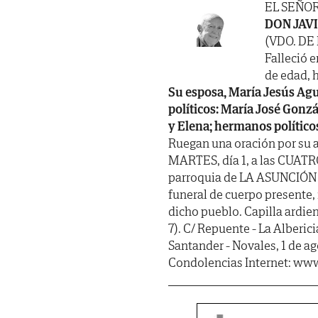
EL SEÑO
DON JAV
(VDO. DE
Falleció e
de edad, h
Su esposa, María Jesús Agua
políticos: María José Gonzá
y Elena; hermanos político
Ruegan una oración por su 
MARTES, día 1, a las CUATRO
parroquia de LA ASUNCIÓN de
funeral de cuerpo presente
dicho pueblo. Capilla ard
7). C/ Repuente - La Alberici
Santander - Novales, 1 de a
Condolencias Internet: www