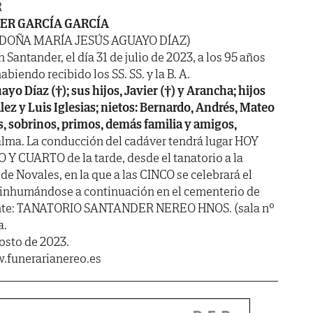
R
IER GARCÍA GARCÍA
 DOÑA MARÍA JESÚS AGUAYO DÍAZ)
n Santander, el día 31 de julio de 2023, a los 95 años
abiendo recibido los SS. SS. y la B. A.
yo Díaz (†); sus hijos, Javier (†) y Arancha; hijos
lez y Luis Iglesias; nietos: Bernardo, Andrés, Mateo
s, sobrinos, primos, demás familia y amigos,
alma. La conducción del cadáver tendrá lugar HOY
 Y CUARTO de la tarde, desde el tanatorio a la
 Novales, en la que a las CINCO se celebrará el
, inhumándose a continuación en el cementerio de
iente: TANATORIO SANTANDER NEREO HNOS. (sala nº
a.
gosto de 2023.
.funerarianereo.es