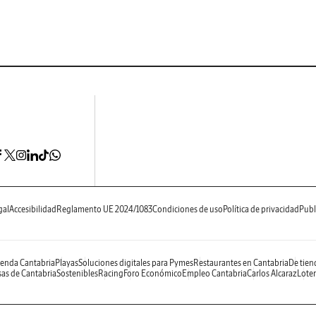
gal
Accesibilidad
Reglamento UE 2024/1083
Condiciones de uso
Política de privacidad
Publ
enda Cantabria
Playas
Soluciones digitales para Pymes
Restaurantes en Cantabria
De tien
as de Cantabria
Sostenibles
Racing
Foro Económico
Empleo Cantabria
Carlos Alcaraz
Loter