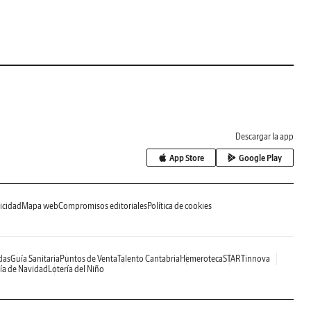
Descargar la app
App Store
Google Play
icidad
Mapa web
Compromisos editoriales
Política de cookies
das
Guía Sanitaria
Puntos de Venta
Talento Cantabria
Hemeroteca
STARTinnova
ía de Navidad
Lotería del Niño