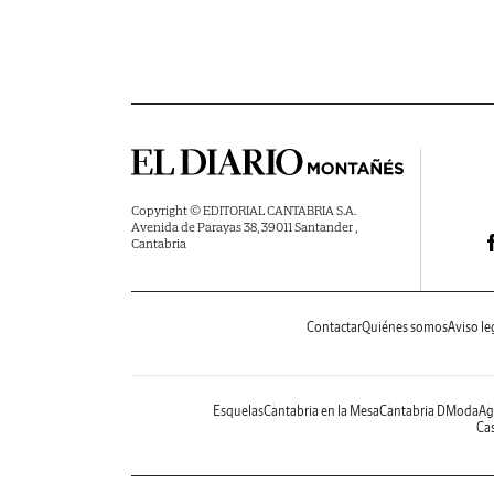
Copyright © EDITORIAL CANTABRIA S.A.
Avenida de Parayas 38, 39011 Santander ,
Cantabria
Contactar
Quiénes somos
Aviso le
Esquelas
Cantabria en la Mesa
Cantabria DModa
Ag
Cas