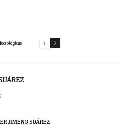
1
2
ecrologicas
 SUÁREZ
R
IER JIMENO SUÁREZ