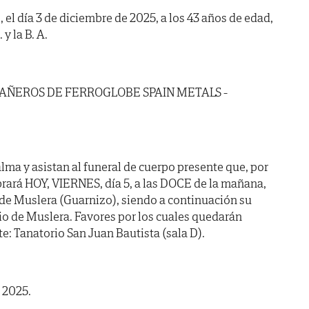
 el día 3 de diciembre de 2025, a los 43 años de edad,
y la B. A.
PAÑEROS DE FERROGLOBE SPAIN METALS -
lma y asistan al funeral de cuerpo presente que, por
brará HOY, VIERNES, día 5, a las DOCE de la mañana,
. de Muslera (Guarnizo), siendo a continuación su
o de Muslera. Favores por los cuales quedarán
e: Tanatorio San Juan Bautista (sala D).
 2025.