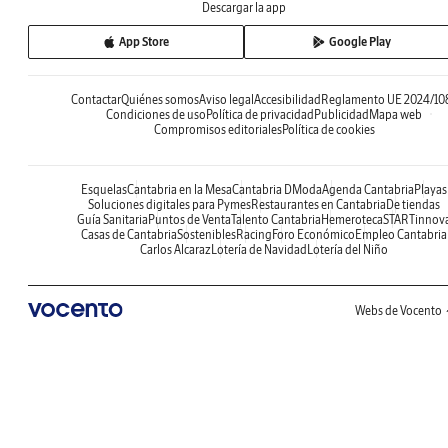
Descargar la app
App Store
Google Play
Contactar
Quiénes somos
Aviso legal
Accesibilidad
Reglamento UE 2024/10
Condiciones de uso
Política de privacidad
Publicidad
Mapa web
Compromisos editoriales
Política de cookies
Esquelas
Cantabria en la Mesa
Cantabria DModa
Agenda Cantabria
Playas
Soluciones digitales para Pymes
Restaurantes en Cantabria
De tiendas
Guía Sanitaria
Puntos de Venta
Talento Cantabria
Hemeroteca
STARTinnov
Casas de Cantabria
Sostenibles
Racing
Foro Económico
Empleo Cantabria
Carlos Alcaraz
Lotería de Navidad
Lotería del Niño
Webs de Vocento