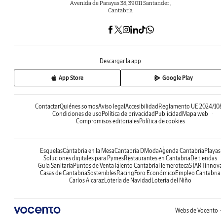
Avenida de Parayas 38, 39011 Santander ,
Cantabria
Descargar la app
App Store
Google Play
Contactar
Quiénes somos
Aviso legal
Accesibilidad
Reglamento UE 2024/10
Condiciones de uso
Política de privacidad
Publicidad
Mapa web
Compromisos editoriales
Política de cookies
Esquelas
Cantabria en la Mesa
Cantabria DModa
Agenda Cantabria
Playas
Soluciones digitales para Pymes
Restaurantes en Cantabria
De tiendas
Guía Sanitaria
Puntos de Venta
Talento Cantabria
Hemeroteca
STARTinnov
Casas de Cantabria
Sostenibles
Racing
Foro Económico
Empleo Cantabria
Carlos Alcaraz
Lotería de Navidad
Lotería del Niño
Webs de Vocento