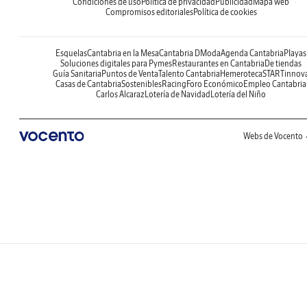
Condiciones de uso
Política de privacidad
Publicidad
Mapa web
Compromisos editoriales
Política de cookies
Esquelas
Cantabria en la Mesa
Cantabria DModa
Agenda Cantabria
Playas
Soluciones digitales para Pymes
Restaurantes en Cantabria
De tiendas
Guía Sanitaria
Puntos de Venta
Talento Cantabria
Hemeroteca
STARTinnov
Casas de Cantabria
Sostenibles
Racing
Foro Económico
Empleo Cantabria
Carlos Alcaraz
Lotería de Navidad
Lotería del Niño
Webs de Vocento