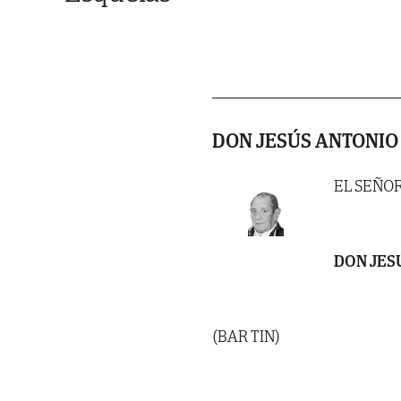
DON JESÚS ANTONIO
EL SEÑO
DON JES
(BAR TIN)