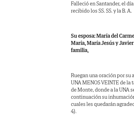
Falleció en Santander, el dí
recibido los SS. SS. y la B. A.
Su esposa: María del Carme
María, María Jesús y Javier;
familia,
Ruegan una oración por su 
UNA MENOS VEINTE de la tard
de Monte, donde a la UNA se
continuación su inhumación 
cuales les quedarán agrade
4).