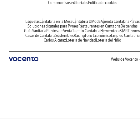
Compromisos editoriales
Política de cookies
Esquelas
Cantabria en la Mesa
Cantabria DModa
Agenda Cantabria
Playas
Soluciones digitales para Pymes
Restaurantes en Cantabria
De tiendas
Guía Sanitaria
Puntos de Venta
Talento Cantabria
Hemeroteca
STARTinnov
Casas de Cantabria
Sostenibles
Racing
Foro Económico
Empleo Cantabria
Carlos Alcaraz
Lotería de Navidad
Lotería del Niño
Webs de Vocento