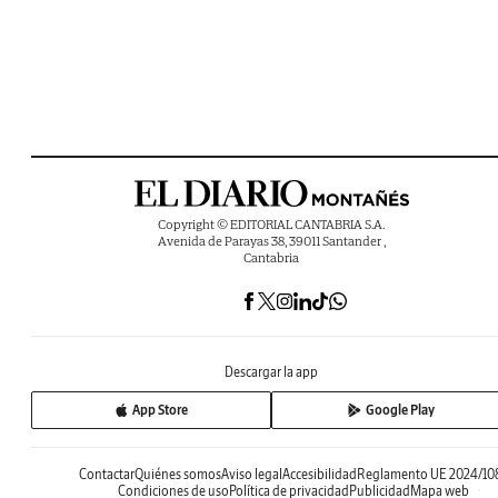
Copyright © EDITORIAL CANTABRIA S.A.
Avenida de Parayas 38, 39011 Santander ,
Cantabria
Descargar la app
App Store
Google Play
Contactar
Quiénes somos
Aviso legal
Accesibilidad
Reglamento UE 2024/10
Condiciones de uso
Política de privacidad
Publicidad
Mapa web