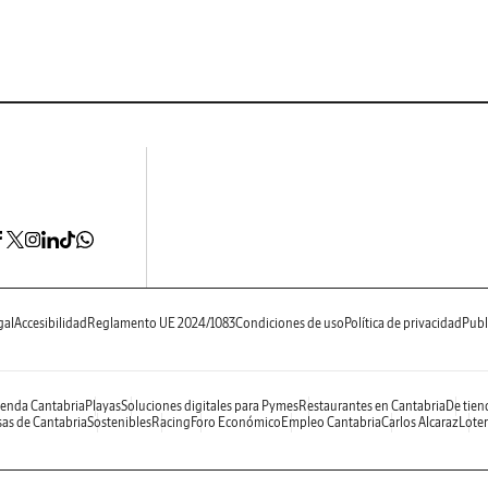
gal
Accesibilidad
Reglamento UE 2024/1083
Condiciones de uso
Política de privacidad
Publ
enda Cantabria
Playas
Soluciones digitales para Pymes
Restaurantes en Cantabria
De tien
as de Cantabria
Sostenibles
Racing
Foro Económico
Empleo Cantabria
Carlos Alcaraz
Loter