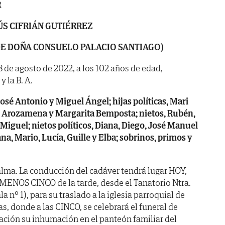
R
ÚS CIFRIÁN GUTIÉRREZ
DE DOÑA CONSUELO PALACIO SANTIAGO)
 8 de agosto de 2022, a los 102 años de edad,
y la B. A.
José Antonio y Miguel Ángel; hijas políticas, Mari
 Arozamena y Margarita Bemposta; nietos, Rubén,
Miguel; nietos políticos, Diana, Diego, José Manuel
ana, Mario, Lucía, Guille y Elba; sobrinos, primos y
lma. La conducción del cadáver tendrá lugar HOY,
MENOS CINCO de la tarde, desde el Tanatorio Ntra.
a nº 1), para su traslado a la iglesia parroquial de
, donde a las CINCO, se celebrará el funeral de
ación su inhumación en el panteón familiar del