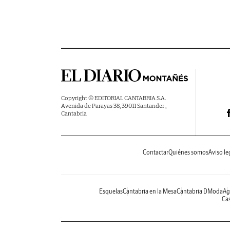
Copyright © EDITORIAL CANTABRIA S.A.
Avenida de Parayas 38, 39011 Santander ,
Cantabria
Contactar
Quiénes somos
Aviso le
Esquelas
Cantabria en la Mesa
Cantabria DModa
Ag
Cas