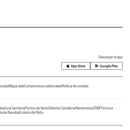
Descargar la app
App Store
Google Play
icidad
Mapa web
Compromisos editoriales
Política de cookies
das
Guía Sanitaria
Puntos de Venta
Talento Cantabria
Hemeroteca
STARTinnova
ía de Navidad
Lotería del Niño