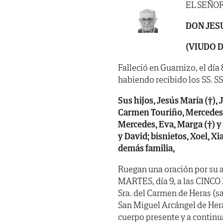
EL SEÑO
DON JES
(VIUDO 
Falleció en Guarnizo, el día
habiendo recibido los SS. SS 
Sus hijos, Jesús María (†), 
Carmen Touriño, Mercedes
Mercedes, Eva, Marga (†) y 
y David; bisnietos, Xoel, Xi
demás familia,
Ruegan una oración por su a
MARTES, día 9, a las CINCO 
Sra. del Carmen de Heras (sal
San Miguel Arcángel de Heras
cuerpo presente y a continu