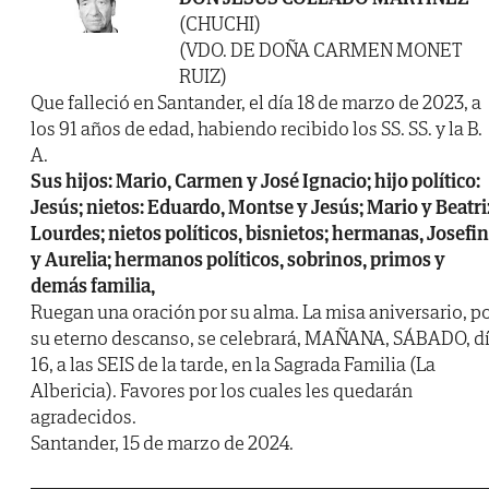
(CHUCHI)
(VDO. DE DOÑA CARMEN MONET
RUIZ)
Que falleció en Santander, el día 18 de marzo de 2023, a
los 91 años de edad, habiendo recibido los SS. SS. y la B.
A.
Sus hijos: Mario, Carmen y José Ignacio; hijo político:
Jesús; nietos: Eduardo, Montse y Jesús; Mario y Beatri
Lourdes; nietos políticos, bisnietos; hermanas, Josefi
y Aurelia; hermanos políticos, sobrinos, primos y
demás familia,
Ruegan una oración por su alma. La misa aniversario, p
su eterno descanso, se celebrará, MAÑANA, SÁBADO, d
16, a las SEIS de la tarde, en la Sagrada Familia (La
Albericia). Favores por los cuales les quedarán
agradecidos.
Santander, 15 de marzo de 2024.