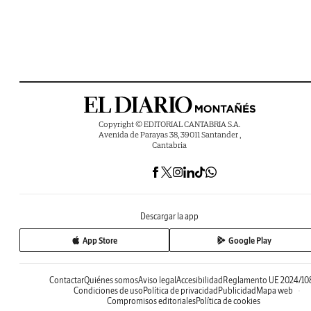
Copyright © EDITORIAL CANTABRIA S.A.
Avenida de Parayas 38, 39011 Santander ,
Cantabria
Descargar la app
App Store
Google Play
Contactar
Quiénes somos
Aviso legal
Accesibilidad
Reglamento UE 2024/10
Condiciones de uso
Política de privacidad
Publicidad
Mapa web
Compromisos editoriales
Política de cookies