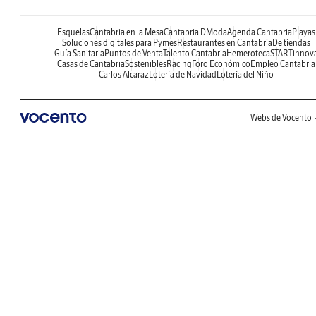
Esquelas
Cantabria en la Mesa
Cantabria DModa
Agenda Cantabria
Playas
Soluciones digitales para Pymes
Restaurantes en Cantabria
De tiendas
Guía Sanitaria
Puntos de Venta
Talento Cantabria
Hemeroteca
STARTinnov
Casas de Cantabria
Sostenibles
Racing
Foro Económico
Empleo Cantabria
Carlos Alcaraz
Lotería de Navidad
Lotería del Niño
Webs de Vocento