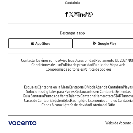
Cantabria
Descargar la app
App Store
Google Play
Contactar
Quiénes somos
Aviso legal
Accesibilidad
Reglamento UE 2024/10
Condiciones de uso
Política de privacidad
Publicidad
Mapa web
Compromisos editoriales
Política de cookies
Esquelas
Cantabria en la Mesa
Cantabria DModa
Agenda Cantabria
Playas
Soluciones digitales para Pymes
Restaurantes en Cantabria
De tiendas
Guía Sanitaria
Puntos de Venta
Talento Cantabria
Hemeroteca
STARTinnov
Casas de Cantabria
Sostenibles
Racing
Foro Económico
Empleo Cantabria
Carlos Alcaraz
Lotería de Navidad
Lotería del Niño
Webs de Vocento