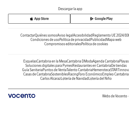
Descargar la app
App Store
Google Play
Contactar
Quiénes somos
Aviso legal
Accesibilidad
Reglamento UE 2024/10
Condiciones de uso
Política de privacidad
Publicidad
Mapa web
Compromisos editoriales
Política de cookies
Esquelas
Cantabria en la Mesa
Cantabria DModa
Agenda Cantabria
Playas
Soluciones digitales para Pymes
Restaurantes en Cantabria
De tiendas
Guía Sanitaria
Puntos de Venta
Talento Cantabria
Hemeroteca
STARTinnov
Casas de Cantabria
Sostenibles
Racing
Foro Económico
Empleo Cantabria
Carlos Alcaraz
Lotería de Navidad
Lotería del Niño
Webs de Vocento