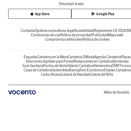
Descargar la app
App Store
Google Play
Contactar
Quiénes somos
Aviso legal
Accesibilidad
Reglamento UE 2024/10
Condiciones de uso
Política de privacidad
Publicidad
Mapa web
Compromisos editoriales
Política de cookies
Esquelas
Cantabria en la Mesa
Cantabria DModa
Agenda Cantabria
Playas
Soluciones digitales para Pymes
Restaurantes en Cantabria
De tiendas
Guía Sanitaria
Puntos de Venta
Talento Cantabria
Hemeroteca
STARTinnov
Casas de Cantabria
Sostenibles
Racing
Foro Económico
Empleo Cantabria
Carlos Alcaraz
Lotería de Navidad
Lotería del Niño
Webs de Vocento