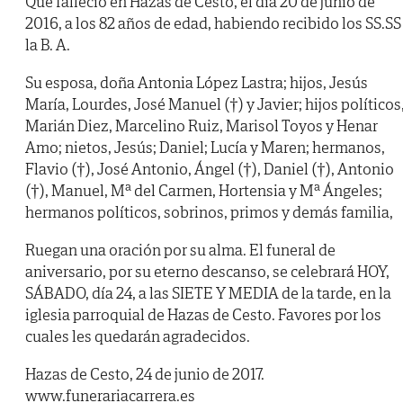
Que falleció en Hazas de Cesto, el día 20 de junio de
2016, a los 82 años de edad, habiendo recibido los SS.SS
la B. A.
Su esposa, doña Antonia López Lastra; hijos, Jesús
María, Lourdes, José Manuel (†) y Javier; hijos políticos
Marián Diez, Marcelino Ruiz, Marisol Toyos y Henar
Amo; nietos, Jesús; Daniel; Lucía y Maren; hermanos,
Flavio (†), José Antonio, Ángel (†), Daniel (†), Antonio
(†), Manuel, Mª del Carmen, Hortensia y Mª Ángeles;
hermanos políticos, sobrinos, primos y demás familia,
Ruegan una oración por su alma. El funeral de
aniversario, por su eterno descanso, se celebrará HOY,
SÁBADO, día 24, a las SIETE Y MEDIA de la tarde, en la
iglesia parroquial de Hazas de Cesto. Favores por los
cuales les quedarán agradecidos.
Hazas de Cesto, 24 de junio de 2017.
www.funerariacarrera.es