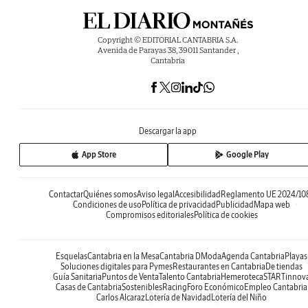
Copyright © EDITORIAL CANTABRIA S.A.
Avenida de Parayas 38, 39011 Santander ,
Cantabria
Descargar la app
App Store
Google Play
Contactar
Quiénes somos
Aviso legal
Accesibilidad
Reglamento UE 2024/10
Condiciones de uso
Política de privacidad
Publicidad
Mapa web
Compromisos editoriales
Política de cookies
Esquelas
Cantabria en la Mesa
Cantabria DModa
Agenda Cantabria
Playas
Soluciones digitales para Pymes
Restaurantes en Cantabria
De tiendas
Guía Sanitaria
Puntos de Venta
Talento Cantabria
Hemeroteca
STARTinnov
Casas de Cantabria
Sostenibles
Racing
Foro Económico
Empleo Cantabria
Carlos Alcaraz
Lotería de Navidad
Lotería del Niño