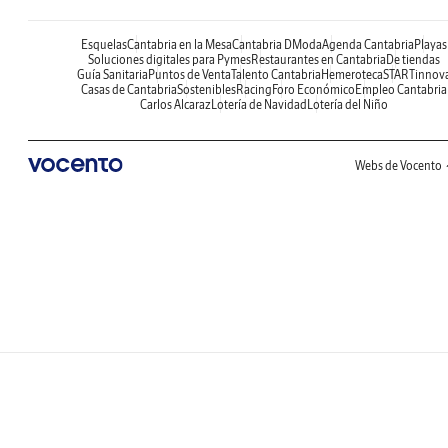
Esquelas
Cantabria en la Mesa
Cantabria DModa
Agenda Cantabria
Playas
Soluciones digitales para Pymes
Restaurantes en Cantabria
De tiendas
Guía Sanitaria
Puntos de Venta
Talento Cantabria
Hemeroteca
STARTinnov
Casas de Cantabria
Sostenibles
Racing
Foro Económico
Empleo Cantabria
Carlos Alcaraz
Lotería de Navidad
Lotería del Niño
Webs de Vocento