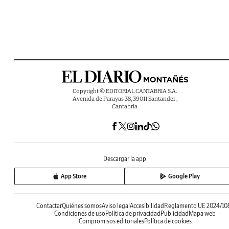
Copyright © EDITORIAL CANTABRIA S.A.
Avenida de Parayas 38, 39011 Santander ,
Cantabria
Descargar la app
App Store
Google Play
Contactar
Quiénes somos
Aviso legal
Accesibilidad
Reglamento UE 2024/10
Condiciones de uso
Política de privacidad
Publicidad
Mapa web
Compromisos editoriales
Política de cookies