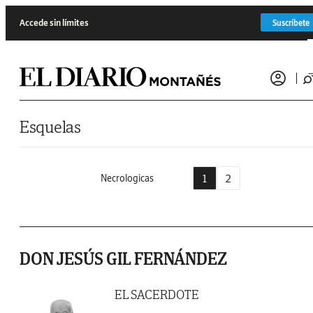
Saltar al contenido
Accede sin límites
Suscríbete
Esquelas
1
2
Necrologicas
DON JESÚS GIL FERNÁNDEZ
EL SACERDOTE