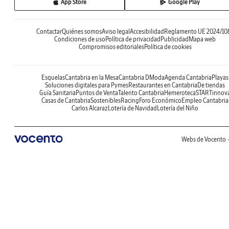
App Store
Google Play
Contactar
Quiénes somos
Aviso legal
Accesibilidad
Reglamento UE 2024/10
Condiciones de uso
Política de privacidad
Publicidad
Mapa web
Compromisos editoriales
Política de cookies
Esquelas
Cantabria en la Mesa
Cantabria DModa
Agenda Cantabria
Playas
Soluciones digitales para Pymes
Restaurantes en Cantabria
De tiendas
Guía Sanitaria
Puntos de Venta
Talento Cantabria
Hemeroteca
STARTinnov
Casas de Cantabria
Sostenibles
Racing
Foro Económico
Empleo Cantabria
Carlos Alcaraz
Lotería de Navidad
Lotería del Niño
Webs de Vocento