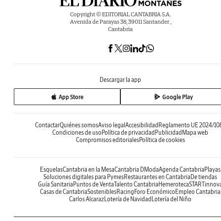
Copyright © EDITORIAL CANTABRIA S.A.
Avenida de Parayas 38, 39011 Santander ,
Cantabria
Descargar la app
App Store
Google Play
Contactar
Quiénes somos
Aviso legal
Accesibilidad
Reglamento UE 2024/10
Condiciones de uso
Política de privacidad
Publicidad
Mapa web
Compromisos editoriales
Política de cookies
Esquelas
Cantabria en la Mesa
Cantabria DModa
Agenda Cantabria
Playas
Soluciones digitales para Pymes
Restaurantes en Cantabria
De tiendas
Guía Sanitaria
Puntos de Venta
Talento Cantabria
Hemeroteca
STARTinnov
Casas de Cantabria
Sostenibles
Racing
Foro Económico
Empleo Cantabria
Carlos Alcaraz
Lotería de Navidad
Lotería del Niño