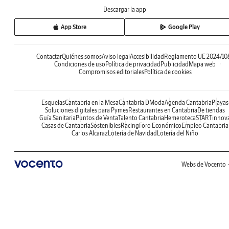
Descargar la app
App Store
Google Play
Contactar
Quiénes somos
Aviso legal
Accesibilidad
Reglamento UE 2024/10
Condiciones de uso
Política de privacidad
Publicidad
Mapa web
Compromisos editoriales
Política de cookies
Esquelas
Cantabria en la Mesa
Cantabria DModa
Agenda Cantabria
Playas
Soluciones digitales para Pymes
Restaurantes en Cantabria
De tiendas
Guía Sanitaria
Puntos de Venta
Talento Cantabria
Hemeroteca
STARTinnov
Casas de Cantabria
Sostenibles
Racing
Foro Económico
Empleo Cantabria
Carlos Alcaraz
Lotería de Navidad
Lotería del Niño
Webs de Vocento