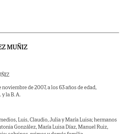
EZ MUÑIZ
UÑIZ
 de noviembre de 2007, a los 63 años de edad,
y la B. A.
edios, Luis, Claudio, Julia y María Luisa; hermanos
Antonia González, María Luisa Díaz, Manuel Ruiz,
jo; sobrinos, primos y demás familia,