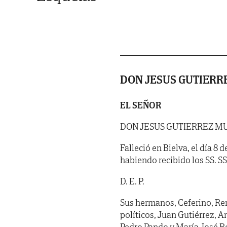
DON JESUS GUTIERR
EL SEÑOR
DON JESUS GUTIERREZ M
Falleció en Bielva, el día 8
habiendo recibido los SS. SS. 
D. E. P.
Sus hermanos, Ceferino, Rem
políticos, Juan Gutiérrez, 
Pedro Pando y María José Ro