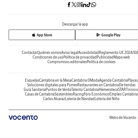
Descargar la app
App Store
Google Play
Contactar
Quiénes somos
Aviso legal
Accesibilidad
Reglamento UE 2024/10
Condiciones de uso
Política de privacidad
Publicidad
Mapa web
Compromisos editoriales
Política de cookies
Esquelas
Cantabria en la Mesa
Cantabria DModa
Agenda Cantabria
Playas
Soluciones digitales para Pymes
Restaurantes en Cantabria
De tiendas
Guía Sanitaria
Puntos de Venta
Talento Cantabria
Hemeroteca
STARTinnov
Casas de Cantabria
Sostenibles
Racing
Foro Económico
Empleo Cantabria
Carlos Alcaraz
Lotería de Navidad
Lotería del Niño
Webs de Vocento