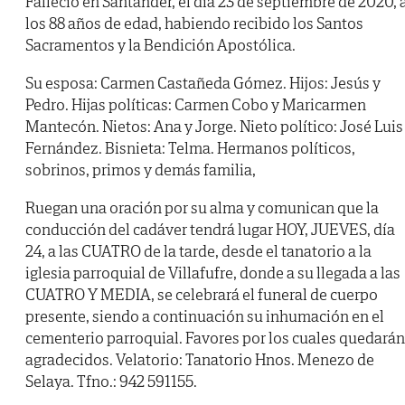
Falleció en Santander, el día 23 de septiembre de 2020, 
los 88 años de edad, habiendo recibido los Santos
Sacramentos y la Bendición Apostólica.
Su esposa: Carmen Castañeda Gómez. Hijos: Jesús y
Pedro. Hijas políticas: Carmen Cobo y Maricarmen
Mantecón. Nietos: Ana y Jorge. Nieto político: José Luis
Fernández. Bisnieta: Telma. Hermanos políticos,
sobrinos, primos y demás familia,
Ruegan una oración por su alma y comunican que la
conducción del cadáver tendrá lugar HOY, JUEVES, día
24, a las CUATRO de la tarde, desde el tanatorio a la
iglesia parroquial de Villafufre, donde a su llegada a las
CUATRO Y MEDIA, se celebrará el funeral de cuerpo
presente, siendo a continuación su inhumación en el
cementerio parroquial. Favores por los cuales quedarán
agradecidos. Velatorio: Tanatorio Hnos. Menezo de
Selaya. Tfno.: 942 591155.