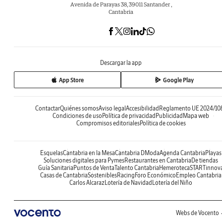
Avenida de Parayas 38, 39011 Santander ,
Cantabria
Descargar la app
App Store
Google Play
Contactar
Quiénes somos
Aviso legal
Accesibilidad
Reglamento UE 2024/10
Condiciones de uso
Política de privacidad
Publicidad
Mapa web
Compromisos editoriales
Política de cookies
Esquelas
Cantabria en la Mesa
Cantabria DModa
Agenda Cantabria
Playas
Soluciones digitales para Pymes
Restaurantes en Cantabria
De tiendas
Guía Sanitaria
Puntos de Venta
Talento Cantabria
Hemeroteca
STARTinnov
Casas de Cantabria
Sostenibles
Racing
Foro Económico
Empleo Cantabria
Carlos Alcaraz
Lotería de Navidad
Lotería del Niño
Webs de Vocento