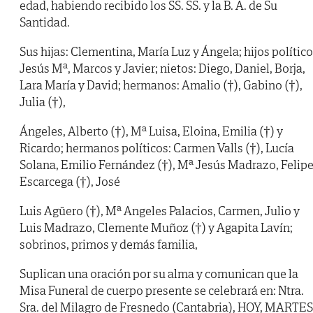
edad, habiendo recibido los SS. SS. y la B. A. de Su
Santidad.
Sus hijas: Clementina, María Luz y Ángela; hijos político
Jesús Mª, Marcos y Javier; nietos: Diego, Daniel, Borja,
Lara María y David; hermanos: Amalio (†), Gabino (†),
Julia (†),
Ángeles, Alberto (†), Mª Luisa, Eloina, Emilia (†) y
Ricardo; hermanos políticos: Carmen Valls (†), Lucía
Solana, Emilio Fernández (†), Mª Jesús Madrazo, Felip
Escarcega (†), José
Luis Agüero (†), Mª Angeles Palacios, Carmen, Julio y
Luis Madrazo, Clemente Muñoz (†) y Agapita Lavín;
sobrinos, primos y demás familia,
Suplican una oración por su alma y comunican que la
Misa Funeral de cuerpo presente se celebrará en: Ntra.
Sra. del Milagro de Fresnedo (Cantabria), HOY, MARTES