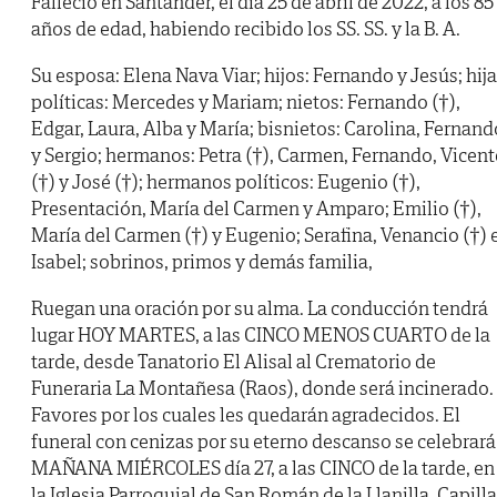
Falleció en Santander, el día 25 de abril de 2022, a los 85
años de edad, habiendo recibido los SS. SS. y la B. A.
Su esposa: Elena Nava Viar; hijos: Fernando y Jesús; hij
políticas: Mercedes y Mariam; nietos: Fernando (†),
Edgar, Laura, Alba y María; bisnietos: Carolina, Fernand
y Sergio; hermanos: Petra (†), Carmen, Fernando, Vicent
(†) y José (†); hermanos políticos: Eugenio (†),
Presentación, María del Carmen y Amparo; Emilio (†),
María del Carmen (†) y Eugenio; Serafina, Venancio (†) 
Isabel; sobrinos, primos y demás familia,
Ruegan una oración por su alma. La conducción tendrá
lugar HOY MARTES, a las CINCO MENOS CUARTO de la
tarde, desde Tanatorio El Alisal al Crematorio de
Funeraria La Montañesa (Raos), donde será incinerado.
Favores por los cuales les quedarán agradecidos. El
funeral con cenizas por su eterno descanso se celebrará
MAÑANA MIÉRCOLES día 27, a las CINCO de la tarde, en
la Iglesia Parroquial de San Román de la Llanilla. Capilla