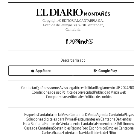
Copyright © EDITORIAL CANTABRIA S.A.
Avenida de Parayas 38, 39011 Santander ,
Cantabria
Descargar la app
App Store
Google Play
Contactar
Quiénes somos
Aviso legal
Accesibilidad
Reglamento UE 2024/10
Condiciones de uso
Política de privacidad
Publicidad
Mapa web
Compromisos editoriales
Política de cookies
Esquelas
Cantabria en la Mesa
Cantabria DModa
Agenda Cantabria
Playas
Soluciones digitales para Pymes
Restaurantes en Cantabria
De tiendas
Guía Sanitaria
Puntos de Venta
Talento Cantabria
Hemeroteca
STARTinnov
Casas de Cantabria
Sostenibles
Racing
Foro Económico
Empleo Cantabria
Carlos Alcaraz
Lotería de Navidad
Lotería del Niño