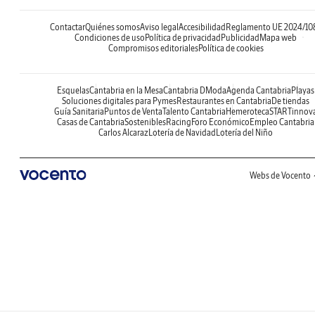
Contactar
Quiénes somos
Aviso legal
Accesibilidad
Reglamento UE 2024/10
Condiciones de uso
Política de privacidad
Publicidad
Mapa web
Compromisos editoriales
Política de cookies
Esquelas
Cantabria en la Mesa
Cantabria DModa
Agenda Cantabria
Playas
Soluciones digitales para Pymes
Restaurantes en Cantabria
De tiendas
Guía Sanitaria
Puntos de Venta
Talento Cantabria
Hemeroteca
STARTinnov
Casas de Cantabria
Sostenibles
Racing
Foro Económico
Empleo Cantabria
Carlos Alcaraz
Lotería de Navidad
Lotería del Niño
Webs de Vocento