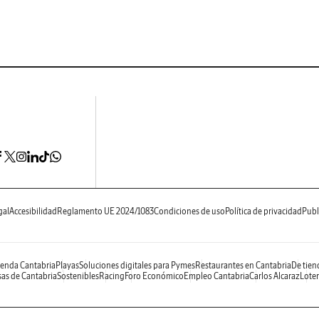
gal
Accesibilidad
Reglamento UE 2024/1083
Condiciones de uso
Política de privacidad
Publ
enda Cantabria
Playas
Soluciones digitales para Pymes
Restaurantes en Cantabria
De tien
as de Cantabria
Sostenibles
Racing
Foro Económico
Empleo Cantabria
Carlos Alcaraz
Loter