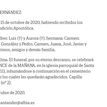
 FERNÁNDEZ
a 15 de octubre de 2020, habiendo recibidos los
ndición Apostólica.
dres: Luis (†) y Aurora (†); hermana: Carmen;
 González y Pedro, Carmen, Juana, José, Javier y
rimos, amigos y demás familia,
lma. El funeral, por su eterno descanso, se celebrará
ONCE de la MAÑANA, en la iglesia parroquial de Santa
º 11), inhumándose a continuación en el cementerio
r los cuales les quedarán agradecidos. Capilla
(nº 2).
ctubre de 2020.
asantander@albia.es