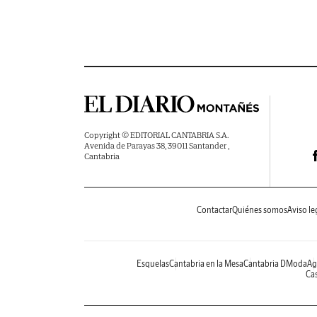
Copyright © EDITORIAL CANTABRIA S.A.
Avenida de Parayas 38, 39011 Santander ,
Cantabria
Contactar
Quiénes somos
Aviso le
Esquelas
Cantabria en la Mesa
Cantabria DModa
Ag
Cas