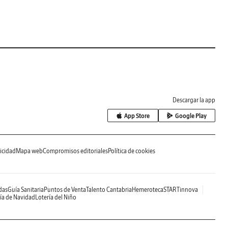
Descargar la app
App Store
Google Play
icidad
Mapa web
Compromisos editoriales
Política de cookies
das
Guía Sanitaria
Puntos de Venta
Talento Cantabria
Hemeroteca
STARTinnova
ía de Navidad
Lotería del Niño