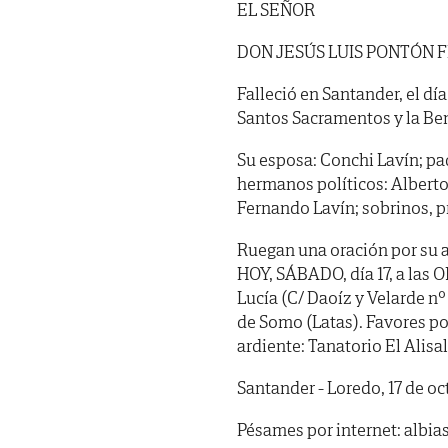
EL SEÑOR
DON JESÚS LUIS PONTÓN
Falleció en Santander, el dí
Santos Sacramentos y la Be
Su esposa: Conchi Lavín; pa
hermanos políticos: Alberto
Fernando Lavín; sobrinos, p
Ruegan una oración por su a
HOY, SÁBADO, día 17, a las 
Lucía (C/ Daoíz y Velarde n
de Somo (Latas). Favores po
ardiente: Tanatorio El Alisal 
Santander - Loredo, 17 de o
Pésames por internet: albi