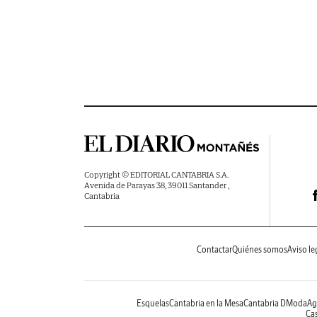
Copyright © EDITORIAL CANTABRIA S.A.
Avenida de Parayas 38, 39011 Santander ,
Cantabria
Contactar
Quiénes somos
Aviso le
Esquelas
Cantabria en la Mesa
Cantabria DModa
Ag
Cas