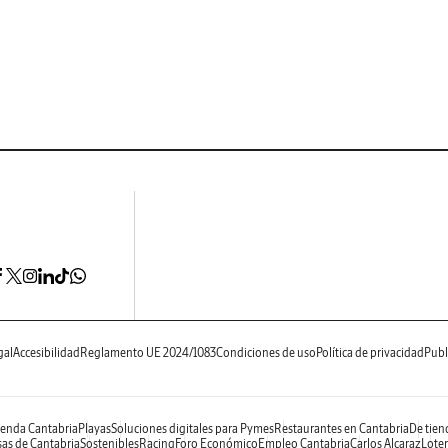
gal
Accesibilidad
Reglamento UE 2024/1083
Condiciones de uso
Política de privacidad
Publ
enda Cantabria
Playas
Soluciones digitales para Pymes
Restaurantes en Cantabria
De tien
as de Cantabria
Sostenibles
Racing
Foro Económico
Empleo Cantabria
Carlos Alcaraz
Loter