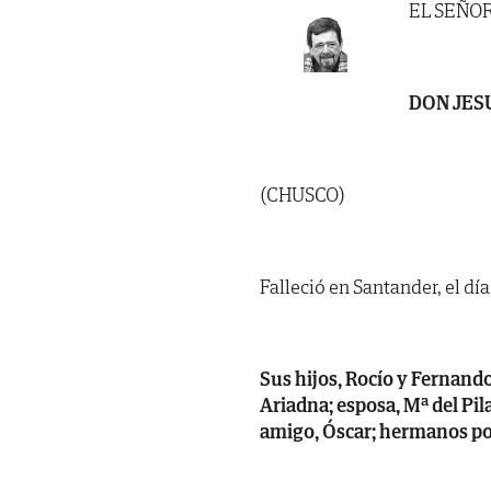
EL SEÑO
DON JES
(CHUSCO)
Falleció en Santander, el dí
Sus hijos, Rocío y Fernando;
Ariadna; esposa, Mª del Pil
amigo, Óscar; hermanos pol