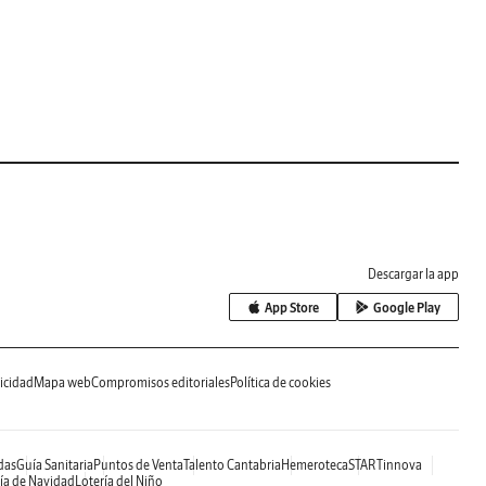
Descargar la app
App Store
Google Play
icidad
Mapa web
Compromisos editoriales
Política de cookies
das
Guía Sanitaria
Puntos de Venta
Talento Cantabria
Hemeroteca
STARTinnova
ía de Navidad
Lotería del Niño