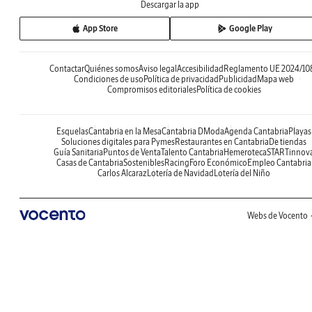
Descargar la app
App Store
Google Play
Contactar
Quiénes somos
Aviso legal
Accesibilidad
Reglamento UE 2024/10
Condiciones de uso
Política de privacidad
Publicidad
Mapa web
Compromisos editoriales
Política de cookies
Esquelas
Cantabria en la Mesa
Cantabria DModa
Agenda Cantabria
Playas
Soluciones digitales para Pymes
Restaurantes en Cantabria
De tiendas
Guía Sanitaria
Puntos de Venta
Talento Cantabria
Hemeroteca
STARTinnov
Casas de Cantabria
Sostenibles
Racing
Foro Económico
Empleo Cantabria
Carlos Alcaraz
Lotería de Navidad
Lotería del Niño
Webs de Vocento