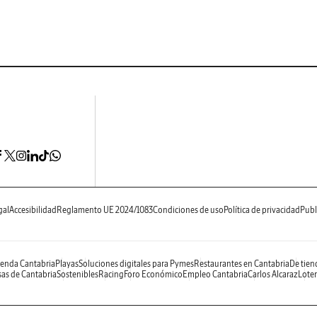
gal
Accesibilidad
Reglamento UE 2024/1083
Condiciones de uso
Política de privacidad
Publ
enda Cantabria
Playas
Soluciones digitales para Pymes
Restaurantes en Cantabria
De tien
as de Cantabria
Sostenibles
Racing
Foro Económico
Empleo Cantabria
Carlos Alcaraz
Loter