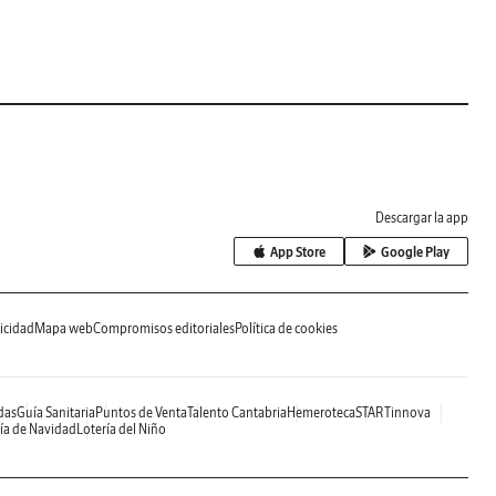
Descargar la app
App Store
Google Play
icidad
Mapa web
Compromisos editoriales
Política de cookies
das
Guía Sanitaria
Puntos de Venta
Talento Cantabria
Hemeroteca
STARTinnova
ía de Navidad
Lotería del Niño