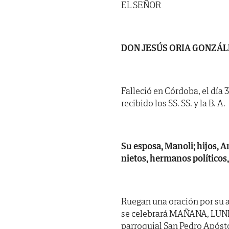
EL SEÑOR
DON JESÚS ORIA GONZÁL
Falleció en Córdoba, el día 
recibido los SS. SS. y la B. A.
Su esposa, Manoli; hijos, A
nietos, hermanos políticos,
Ruegan una oración por su a
se celebrará MAÑANA, LUNES,
parroquial San Pedro Apósto