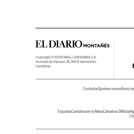
Copyright © EDITORIAL CANTABRIA S.A.
Avenida de Parayas 38, 39011 Santander ,
Cantabria
Contactar
Quiénes somos
Aviso le
Esquelas
Cantabria en la Mesa
Cantabria DModa
Ag
Cas