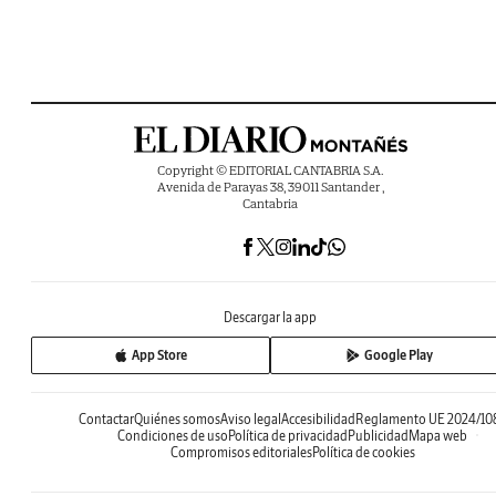
Copyright © EDITORIAL CANTABRIA S.A.
Avenida de Parayas 38, 39011 Santander ,
Cantabria
Descargar la app
App Store
Google Play
Contactar
Quiénes somos
Aviso legal
Accesibilidad
Reglamento UE 2024/10
Condiciones de uso
Política de privacidad
Publicidad
Mapa web
Compromisos editoriales
Política de cookies