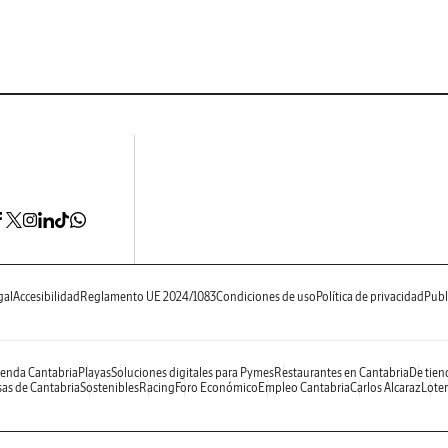
gal
Accesibilidad
Reglamento UE 2024/1083
Condiciones de uso
Política de privacidad
Publ
enda Cantabria
Playas
Soluciones digitales para Pymes
Restaurantes en Cantabria
De tien
as de Cantabria
Sostenibles
Racing
Foro Económico
Empleo Cantabria
Carlos Alcaraz
Loter