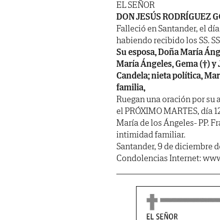
EL SEÑOR
DON JESÚS RODRÍGUEZ 
Falleció en Santander, el dí
habiendo recibido los SS. SS. 
Su esposa, Doña María Ánge
María Ángeles, Gema (†) y Je
Candela; nieta política, Ma
familia,
Ruegan una oración por su a
el PRÓXIMO MARTES, día 12, 
María de los Ángeles- PP. Fr
intimidad familiar.
Santander, 9 de diciembre d
Condolencias Internet: www