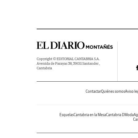
Copyright © EDITORIAL CANTABRIA S.A.
Avenida de Parayas 38, 39011 Santander ,
Cantabria
Contactar
Quiénes somos
Aviso le
Esquelas
Cantabria en la Mesa
Cantabria DModa
Ag
Cas