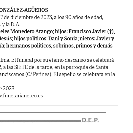
GONZÁLEZ-AGÜEROS
a 7 de diciembre de 2023, a los 90 años de edad,
y la B. A.
les Monedero Arango; hijos: Francisco Javier (†),
sús; hijos políticos: Dani y Sonia; nietos: Javier y
ría; hermanos políticos, sobrinos, primos y demás
lma. El funeral por su eterno descanso se celebrará
a las SIETE de la tarde, en la parroquia de Santa
anciscanos (C/ Perines). El sepelio se celebrara en la
e 2023.
.funerarianereo.es