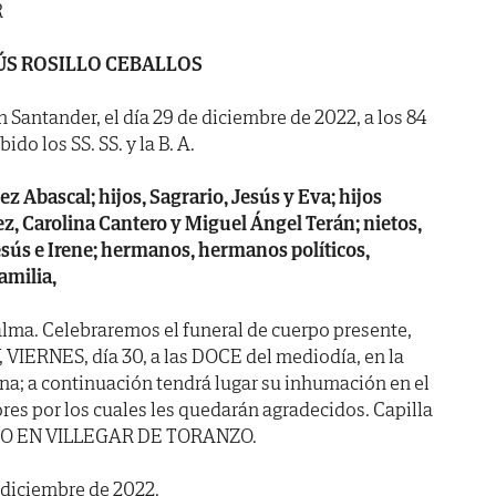
R
ÚS ROSILLO CEBALLOS
n Santander, el día 29 de diciembre de 2022, a los 84
do los SS. SS. y la B. A.
z Abascal; hijos, Sagrario, Jesús y Eva; hijos
z, Carolina Cantero y Miguel Ángel Terán; nietos,
Jesús e Irene; hermanos, hermanos políticos,
amilia,
lma. Celebraremos el funeral de cuerpo presente,
 VIERNES, día 30, a las DOCE del mediodía, en la
ana; a continuación tendrá lugar su inhumación en el
res por los cuales les quedarán agradecidos. Capilla
BO EN VILLEGAR DE TORANZO.
 diciembre de 2022.