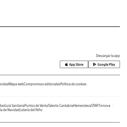
Descargar la app
App Store
Google Play
icidad
Mapa web
Compromisos editoriales
Política de cookies
das
Guía Sanitaria
Puntos de Venta
Talento Cantabria
Hemeroteca
STARTinnova
ía de Navidad
Lotería del Niño