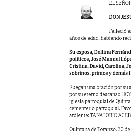
EL SEÑO
DON JES
Falleció e
años de edad, habiendo recibi
Su esposa, Delfina Fernánde
políticos, José Manuel Lópe
Cristina, David, Carolina, 
sobrinos, primos y demás f
Ruegan una oración por su a
por su eterno descanso HOY,
iglesia parroquial de Quint
cementerio parroquial. Favo
ardiente: TANATORIO ACE
Quintana de Toranzo, 30 de