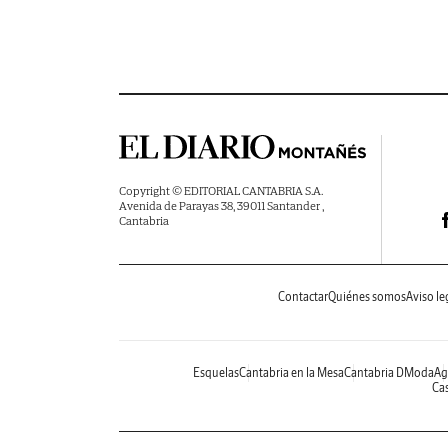
Copyright © EDITORIAL CANTABRIA S.A.
Avenida de Parayas 38, 39011 Santander ,
Cantabria
Contactar
Quiénes somos
Aviso le
Esquelas
Cantabria en la Mesa
Cantabria DModa
Ag
Cas