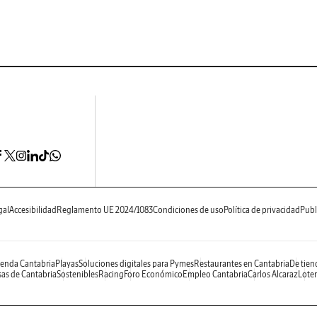
gal
Accesibilidad
Reglamento UE 2024/1083
Condiciones de uso
Política de privacidad
Publ
enda Cantabria
Playas
Soluciones digitales para Pymes
Restaurantes en Cantabria
De tien
as de Cantabria
Sostenibles
Racing
Foro Económico
Empleo Cantabria
Carlos Alcaraz
Loter