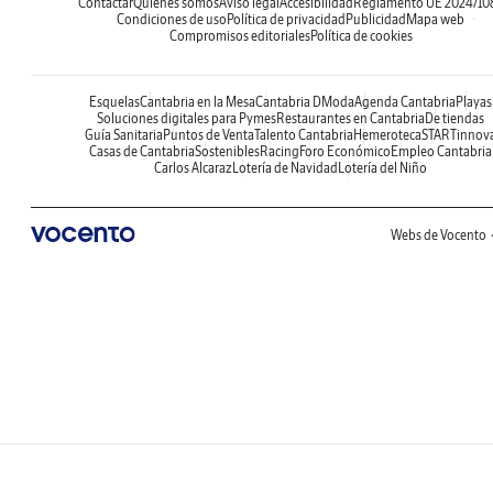
Contactar
Quiénes somos
Aviso legal
Accesibilidad
Reglamento UE 2024/10
Condiciones de uso
Política de privacidad
Publicidad
Mapa web
Compromisos editoriales
Política de cookies
Esquelas
Cantabria en la Mesa
Cantabria DModa
Agenda Cantabria
Playas
Soluciones digitales para Pymes
Restaurantes en Cantabria
De tiendas
Guía Sanitaria
Puntos de Venta
Talento Cantabria
Hemeroteca
STARTinnov
Casas de Cantabria
Sostenibles
Racing
Foro Económico
Empleo Cantabria
Carlos Alcaraz
Lotería de Navidad
Lotería del Niño
Webs de Vocento