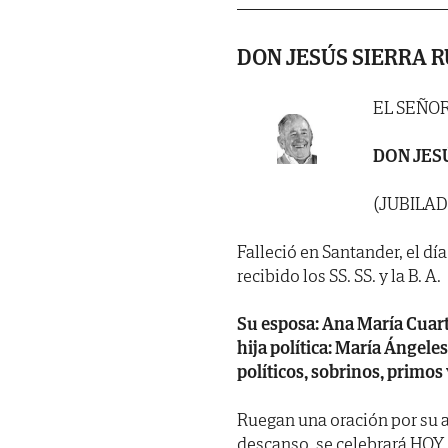
DON JESÚS SIERRA R
EL SEÑO
DON JES
(JUBILA
Falleció en Santander, el dí
recibido los SS. SS. y la B. A.
Su esposa: Ana María Cuart
hija política: María Ángel
políticos, sobrinos, primos
Ruegan una oración por su a
descanso, se celebrará HOY, 