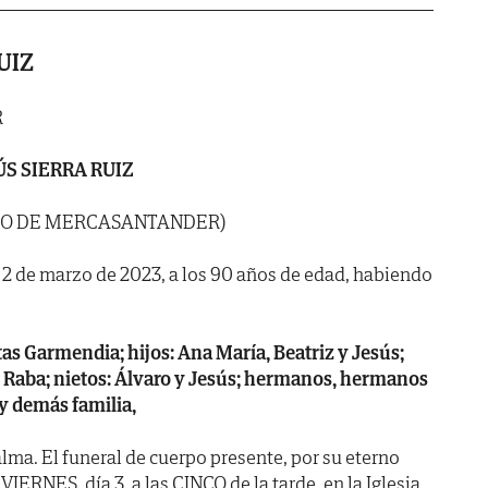
UIZ
R
ÚS SIERRA RUIZ
DO DE MERCASANTANDER)
a 2 de marzo de 2023, a los 90 años de edad, habiendo
as Garmendia; hijos: Ana María, Beatriz y Jesús;
es Raba; nietos: Álvaro y Jesús; hermanos, hermanos
 y demás familia,
lma. El funeral de cuerpo presente, por su eterno
VIERNES, día 3, a las CINCO de la tarde, en la Iglesia