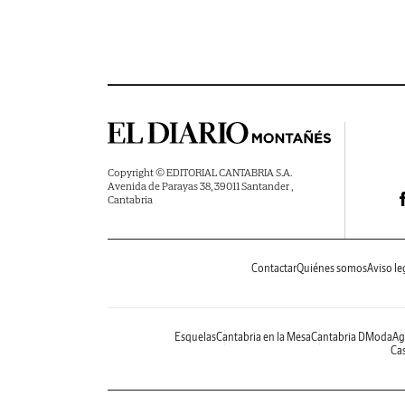
Copyright © EDITORIAL CANTABRIA S.A.
Avenida de Parayas 38, 39011 Santander ,
Cantabria
Contactar
Quiénes somos
Aviso le
Esquelas
Cantabria en la Mesa
Cantabria DModa
Ag
Cas