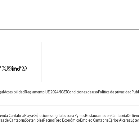
gal
Accesibilidad
Reglamento UE 2024/1083
Condiciones de uso
Política de privacidad
Publ
enda Cantabria
Playas
Soluciones digitales para Pymes
Restaurantes en Cantabria
De tien
as de Cantabria
Sostenibles
Racing
Foro Económico
Empleo Cantabria
Carlos Alcaraz
Loter