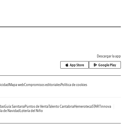
Descargar la app
App Store
Google Play
icidad
Mapa web
Compromisos editoriales
Política de cookies
das
Guía Sanitaria
Puntos de Venta
Talento Cantabria
Hemeroteca
STARTinnova
ía de Navidad
Lotería del Niño