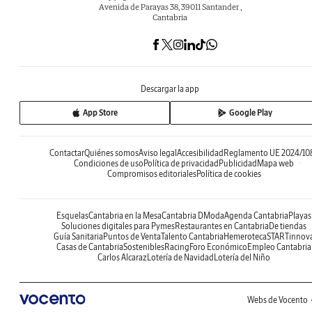
Avenida de Parayas 38, 39011 Santander ,
Cantabria
Descargar la app
App Store
Google Play
Contactar
Quiénes somos
Aviso legal
Accesibilidad
Reglamento UE 2024/10
Condiciones de uso
Política de privacidad
Publicidad
Mapa web
Compromisos editoriales
Política de cookies
Esquelas
Cantabria en la Mesa
Cantabria DModa
Agenda Cantabria
Playas
Soluciones digitales para Pymes
Restaurantes en Cantabria
De tiendas
Guía Sanitaria
Puntos de Venta
Talento Cantabria
Hemeroteca
STARTinnov
Casas de Cantabria
Sostenibles
Racing
Foro Económico
Empleo Cantabria
Carlos Alcaraz
Lotería de Navidad
Lotería del Niño
Webs de Vocento