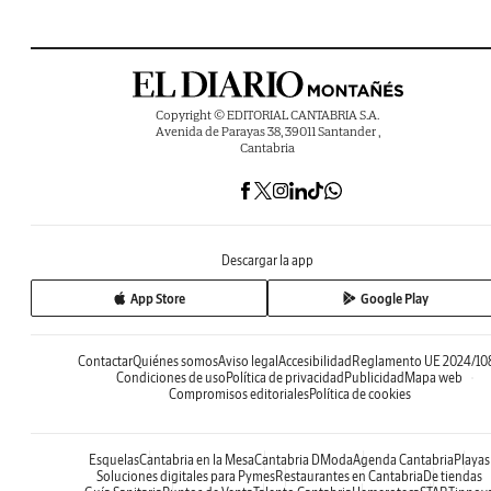
Copyright © EDITORIAL CANTABRIA S.A.
Avenida de Parayas 38, 39011 Santander ,
Cantabria
Descargar la app
App Store
Google Play
Contactar
Quiénes somos
Aviso legal
Accesibilidad
Reglamento UE 2024/10
Condiciones de uso
Política de privacidad
Publicidad
Mapa web
Compromisos editoriales
Política de cookies
Esquelas
Cantabria en la Mesa
Cantabria DModa
Agenda Cantabria
Playas
Soluciones digitales para Pymes
Restaurantes en Cantabria
De tiendas